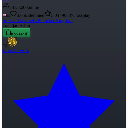
731
/
5.000
online
us
3.656
stemmen
5.0
(
49688
)
Crossplay
Survival
Creative
PvP
Cracked
Kingdom
krant.jartex.fun
Kopieer IP
#
2
JartexNetwork