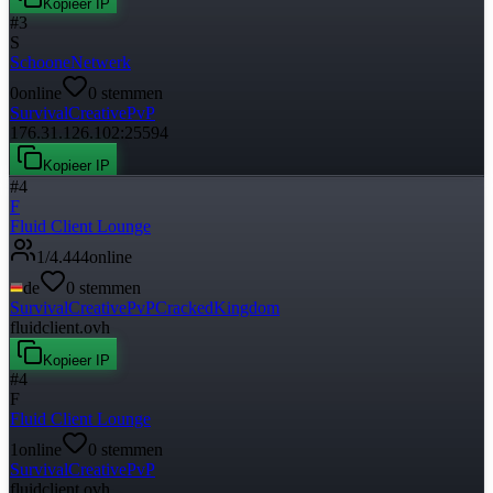
Kopieer IP
#
3
S
SchooneNetwerk
0
online
0
stemmen
Survival
Creative
PvP
176.31.126.102:25594
Kopieer IP
#
4
F
Fluid Client Lounge
1
/
4.444
online
de
0
stemmen
Survival
Creative
PvP
Cracked
Kingdom
fluidclient.ovh
Kopieer IP
#
4
F
Fluid Client Lounge
1
online
0
stemmen
Survival
Creative
PvP
fluidclient.ovh