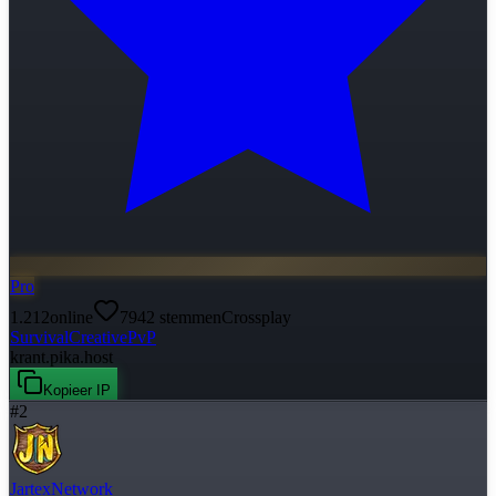
Pro
1.212
online
7942
stemmen
Crossplay
Survival
Creative
PvP
krant.pika.host
Kopieer IP
#
2
JartexNetwork