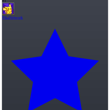
#
1
PikaNetwork