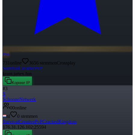
Pro
731
online
3656
stemmen
Crossplay
Survival
Creative
PvP
krant.jartex.fun
Kopieer IP
#
3
S
SchooneNetwerk
0
0
online
nl
0
stemmen
Survival
Creative
PvP
Cracked
Kingdom
176.31.126.102:25594