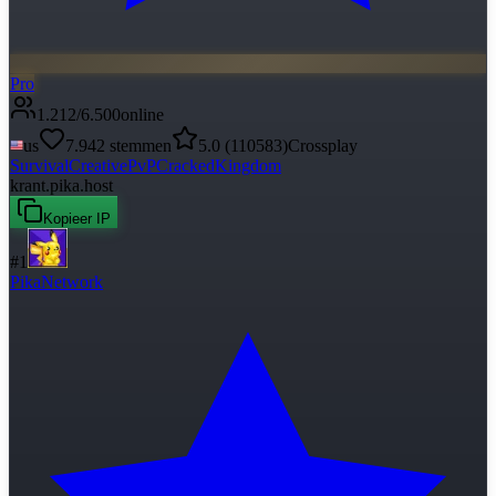
Pro
1.212
/
6.500
online
us
7.942
stemmen
5.0
(
110583
)
Crossplay
Survival
Creative
PvP
Cracked
Kingdom
krant.pika.host
Kopieer IP
#
1
PikaNetwork