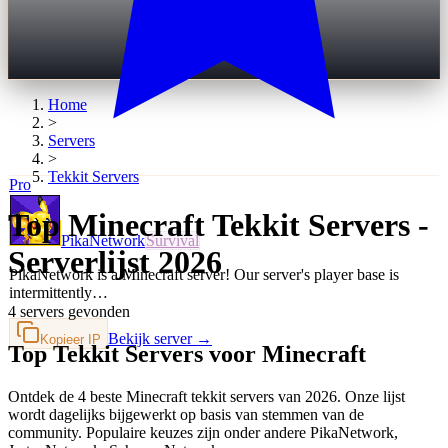
Home
>
Servers
>
Tekkit
Servers
Pro
Top Minecraft Tekkit Servers -
PikaNetwork
Survival
Serverlijst 2026
PikaNetwork is a Minecraft server! Our server's player base is
intermittently…
4 servers gevonden
Bekijk server →
Kopieer IP
Top Tekkit Servers voor Minecraft
Ontdek de 4 beste Minecraft tekkit servers van 2026. Onze lijst
wordt dagelijks bijgewerkt op basis van stemmen van de
community. Populaire keuzes zijn onder andere PikaNetwork,