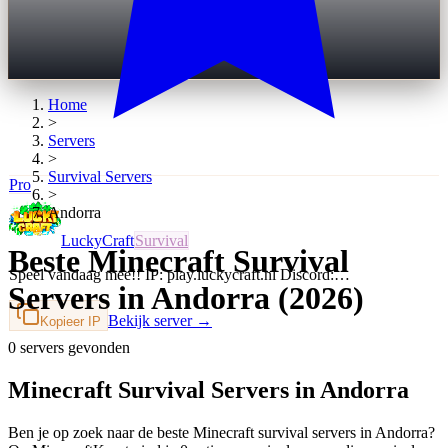
Home
>
Servers
>
Survival
Servers
Pro
>
Andorra
LuckyCraft
Survival
Beste Minecraft Survival
Speel vandaag mee!! IP: play.luckycraft.nl Discord:…
Servers in Andorra (2026)
Bekijk server →
Kopieer IP
0 servers gevonden
Minecraft Survival Servers in Andorra
Ben je op zoek naar de beste Minecraft survival servers in Andorra?