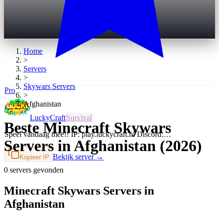
Home
>
Servers
>
Skywars
Servers
Pro
>
Afghanistan
LuckyCraft
Survival
Beste Minecraft Skywars
Speel vandaag mee!! IP: play.luckycraft.nl Discord:…
Servers in Afghanistan (2026)
Bekijk server →
Kopieer IP
0 servers gevonden
Minecraft Skywars Servers in
Afghanistan