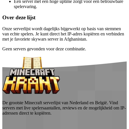
Een server met een hoge uptime zorgt voor een betrouwbare
spelervaring.
Over deze lijst
Onze serverlijst wordt dagelijks bijgewerkt op basis van stemmen
van echte spelers. Je kunt direct het IP-adres kopiëren en verbinden
met je favoriete skywars server in Afghanistan.
Geen servers gevonden voor deze combinatie.
De grootste Minecraft serverlijst van Nederland en België. Vind
servers met live spelersaantallen, reviews en de mogelijkheid om IP-
adressen direct te kopiëren.