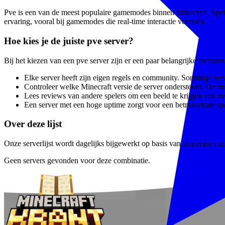
Pve is een van de meest populaire gamemodes binnen Minecraft. Speler
ervaring, vooral bij gamemodes die real-time interactie vereisen.
Hoe kies je de juiste pve server?
Bij het kiezen van een pve server zijn er een paar belangrijke factor
Elke server heeft zijn eigen regels en community. Sommige serve
Controleer welke Minecraft versie de server ondersteunt. De m
Lees reviews van andere spelers om een beeld te krijgen van de 
Een server met een hoge uptime zorgt voor een betrouwbare spe
Over deze lijst
Onze serverlijst wordt dagelijks bijgewerkt op basis van stemmen van e
Geen servers gevonden voor deze combinatie.