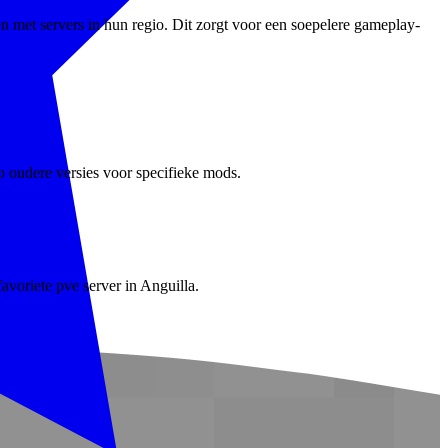
n met servers in hun regio. Dit zorgt voor een soepelere gameplay-
p oudere versies voor specifieke mods.
avoriete pve server in Anguilla.