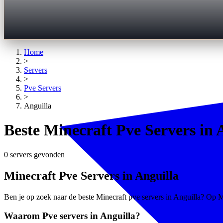
Home
>
Servers
>
Pve
Servers
>
Anguilla
Beste Minecraft Pve Servers in 
0 servers gevonden
Minecraft Pve Servers in Anguilla
Ben je op zoek naar de beste Minecraft pve servers in Anguilla? Op Min
Waarom Pve servers in Anguilla?