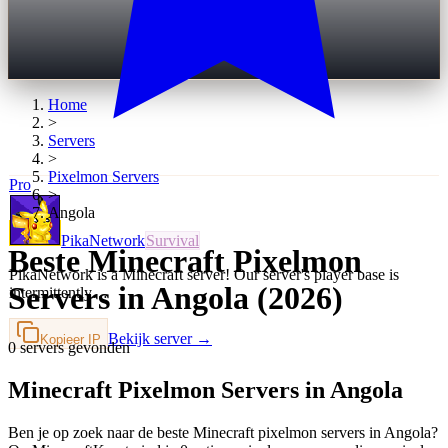
Home
>
Servers
>
Pixelmon
Servers
Pro
>
Angola
PikaNetwork
Survival
Beste Minecraft Pixelmon
PikaNetwork is a Minecraft server! Our server's player base is
Servers in Angola (2026)
intermittently…
Bekijk server →
Kopieer IP
0 servers gevonden
Minecraft Pixelmon Servers in Angola
Ben je op zoek naar de beste Minecraft pixelmon servers in Angola?