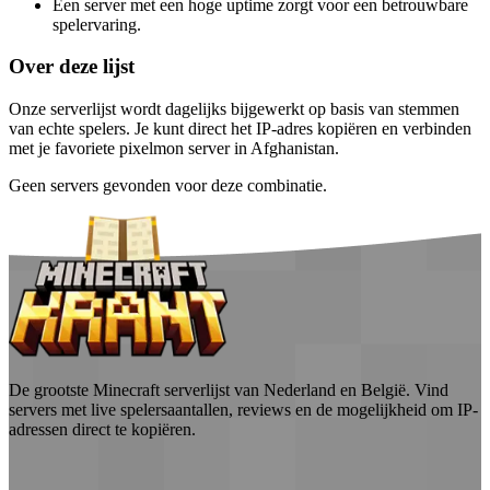
Een server met een hoge uptime zorgt voor een betrouwbare
spelervaring.
Over deze lijst
Onze serverlijst wordt dagelijks bijgewerkt op basis van stemmen
van echte spelers. Je kunt direct het IP-adres kopiëren en verbinden
met je favoriete pixelmon server in Afghanistan.
Geen servers gevonden voor deze combinatie.
De grootste Minecraft serverlijst van Nederland en België. Vind
servers met live spelersaantallen, reviews en de mogelijkheid om IP-
adressen direct te kopiëren.