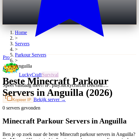
Home
>
Servers
>
Parkour
Servers
Pro
>
Anguilla
LuckyCraft
Survival
Beste Minecraft Parkour
Speel vandaag mee!! IP: play.luckycraft.nl Discord:…
Servers in Anguilla (2026)
Bekijk server →
Kopieer IP
0 servers gevonden
Minecraft Parkour Servers in Anguilla
Ben je op zoek naar de beste Minecraft parkour servers in Anguilla?