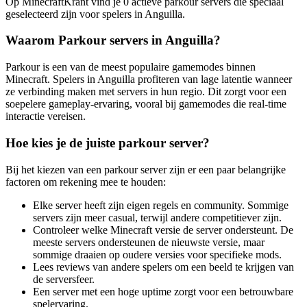
Op MinecraftKrant vind je 0 actieve parkour servers die speciaal
geselecteerd zijn voor spelers in Anguilla.
Waarom Parkour servers in Anguilla?
Parkour is een van de meest populaire gamemodes binnen
Minecraft. Spelers in Anguilla profiteren van lage latentie wanneer
ze verbinding maken met servers in hun regio. Dit zorgt voor een
soepelere gameplay-ervaring, vooral bij gamemodes die real-time
interactie vereisen.
Hoe kies je de juiste parkour server?
Bij het kiezen van een parkour server zijn er een paar belangrijke
factoren om rekening mee te houden:
Elke server heeft zijn eigen regels en community. Sommige
servers zijn meer casual, terwijl andere competitiever zijn.
Controleer welke Minecraft versie de server ondersteunt. De
meeste servers ondersteunen de nieuwste versie, maar
sommige draaien op oudere versies voor specifieke mods.
Lees reviews van andere spelers om een beeld te krijgen van
de serversfeer.
Een server met een hoge uptime zorgt voor een betrouwbare
spelervaring.