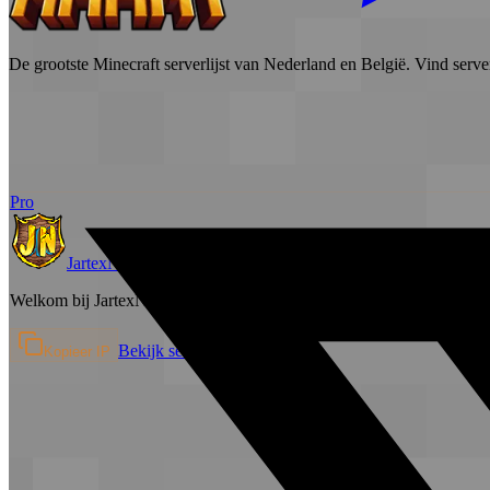
De grootste Minecraft serverlijst van Nederland en België. Vind serve
Pro
JartexNetwork
Survival
Welkom bij JartexNetwork JartexNetwork is een populaire Minecraf
Bekijk server →
Kopieer IP