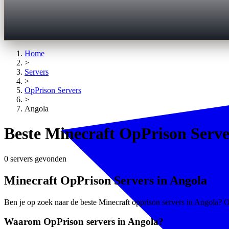
Home
>
Servers
>
OpPrison
Servers
>
Angola
Beste Minecraft OpPrison Serve
0 servers gevonden
Minecraft OpPrison Servers in Angola
Ben je op zoek naar de beste Minecraft opprison servers in Angola? Op
Waarom OpPrison servers in Angola?