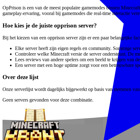
OpPrison is een van de meest populaire gamemodes binnen Minecraft. S
gameplay-ervaring, vooral bij gamemodes die real-time interactie vere
Hoe kies je de juiste opprison server?
Bij het kiezen van een opprison server zijn er een paar belangrijke f
Elke server heeft zijn eigen regels en community. Sommige serve
Controleer welke Minecraft versie de server ondersteunt. De m
Lees reviews van andere spelers om een beeld te krijgen van de 
Een server met een hoge uptime zorgt voor een betrouwbare spe
Over deze lijst
Onze serverlijst wordt dagelijks bijgewerkt op basis van stemmen van e
Geen servers gevonden voor deze combinatie.