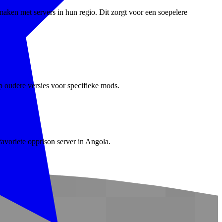
aken met servers in hun regio. Dit zorgt voor een soepelere
p oudere versies voor specifieke mods.
favoriete opprison server in Angola.