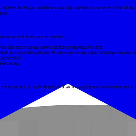
pelers in Angola profiteren van lage latentie wanneer ze verbinding m
isen.
actoren om rekening mee te houden:
rs zijn meer casual, terwijl andere competitiever zijn.
eeste servers ondersteunen de nieuwste versie, maar sommige draaien o
serversfeer.
lervaring.
chte spelers. Je kunt direct het IP-adres kopiëren en verbinden met je 