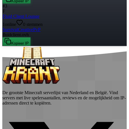
Kopieer IP
#
3
F
Fluid Client Lounge
1
online
0
stemmen
Survival
Creative
PvP
fluidclient.ovh
Kopieer IP
De grootste Minecraft serverlijst van Nederland en België. Vind
servers met live spelersaantallen, reviews en de mogelijkheid om IP-
adressen direct te kopiëren.