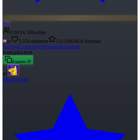
Pro
2.693
/
6.500
online
us
5.554
stemmen
5.0
(
108241
)
Crossplay
Survival
Creative
PvP
Cracked
Kingdom
krant.pika.host
Kopieer IP
#
1
PikaNetwork