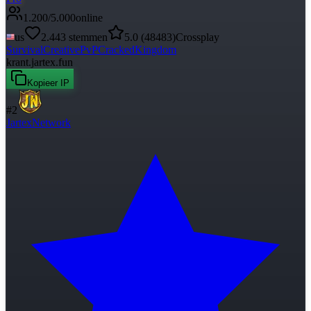
1.200
/
5.000
online
us
2.443
stemmen
5.0
(
48483
)
Crossplay
Survival
Creative
PvP
Cracked
Kingdom
krant.jartex.fun
Kopieer IP
#
2
JartexNetwork