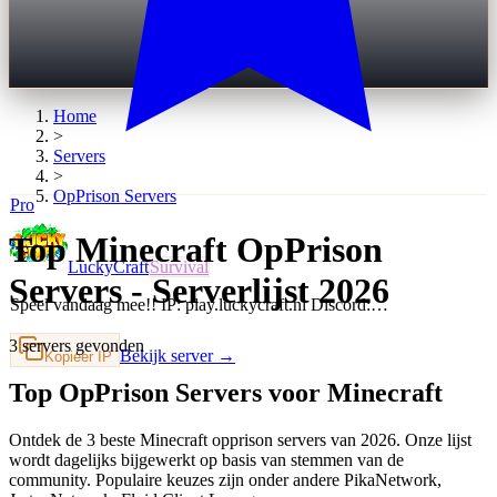
Home
>
Servers
>
OpPrison
Servers
Pro
Top Minecraft OpPrison
LuckyCraft
Survival
Servers - Serverlijst 2026
Speel vandaag mee!! IP: play.luckycraft.nl Discord:…
3 servers gevonden
Bekijk server →
Kopieer IP
Top OpPrison Servers voor Minecraft
Ontdek de 3 beste Minecraft opprison servers van 2026. Onze lijst
wordt dagelijks bijgewerkt op basis van stemmen van de
community. Populaire keuzes zijn onder andere PikaNetwork,