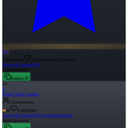
Pro
1.200
online
2443
stemmen
Crossplay
Survival
Creative
PvP
krant.jartex.fun
Kopieer IP
#
3
F
Fluid Client Lounge
1
/
4.444
online
de
0
stemmen
Survival
Creative
PvP
Cracked
Kingdom
fluidclient.ovh