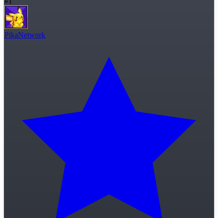
#
1
PikaNetwork