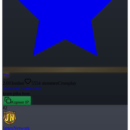
Pro
2.693
online
5554
stemmen
Crossplay
Survival
Creative
PvP
krant.pika.host
Kopieer IP
#
2
JartexNetwork