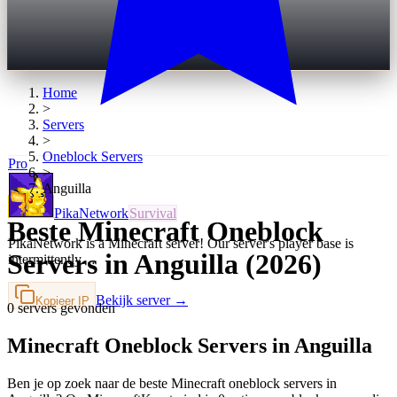
Home
>
Servers
>
Oneblock
Servers
Pro
>
Anguilla
PikaNetwork
Survival
Beste Minecraft Oneblock
PikaNetwork is a Minecraft server! Our server's player base is
Servers in Anguilla (2026)
intermittently…
Bekijk server →
Kopieer IP
0 servers gevonden
Minecraft Oneblock Servers in Anguilla
Ben je op zoek naar de beste Minecraft oneblock servers in