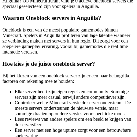
Anguilla? Op MinecraftKrant vind je 0 actieve oneblock servers die
speciaal geselecteerd zijn voor spelers in Anguilla.
Waarom Oneblock servers in Anguilla?
Oneblock is een van de meest populaire gamemodes binnen
Minecraft. Spelers in Anguilla profiteren van lage latentie wanneer
ze verbinding maken met servers in hun regio. Dit zorgt voor een
soepelere gameplay-ervaring, vooral bij gamemodes die real-time
interactie vereisen.
Hoe kies je de juiste oneblock server?
Bij het kiezen van een oneblock server zijn er een paar belangrijke
factoren om rekening mee te houden:
Elke server heeft zijn eigen regels en community. Sommige
servers zijn meer casual, terwijl andere competitiever zijn.
Controleer welke Minecraft versie de server ondersteunt. De
meeste servers ondersteunen de nieuwste versie, maar
sommige draaien op oudere versies voor specifieke mods.
Lees reviews van andere spelers om een beeld te krijgen van
de serversfeer.
Een server met een hoge uptime zorgt voor een betrouwbare
spelervaring.