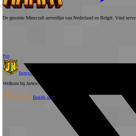
De grootste Minecraft serverlijst van Nederland en België. Vind serve
Pro
JartexNetwork
Survival
Welkom bij JartexNetwork JartexNetwork is een populaire Minecraf
Bekijk server →
Kopieer IP