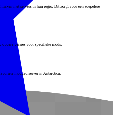
 maken met servers in hun regio. Dit zorgt voor een soepelere
p oudere versies voor specifieke mods.
favoriete modded server in Antarctica.