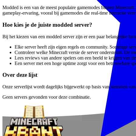
Modded is een van de meest populaire gamemodes binnen Minecraft. Spe
gameplay-ervaring, vooral bij gamemodes die real-time interactie vere
Hoe kies je de juiste modded server?
Bij het kiezen van een modded server zijn er een paar belangrijke fa
Elke server heeft zijn eigen regels en community. Sommige serve
Controleer welke Minecraft versie de server ondersteunt. De m
Lees reviews van andere spelers om een beeld te krijgen van de 
Een server met een hoge uptime zorgt voor een betrouwbare spe
Over deze lijst
Onze serverlijst wordt dagelijks bijgewerkt op basis van stemmen van e
Geen servers gevonden voor deze combinatie.