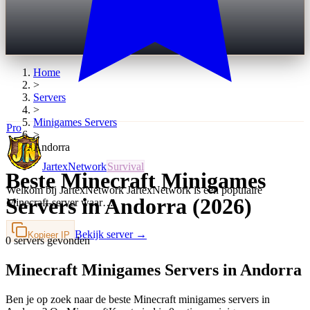
Home
>
Servers
>
Minigames
Servers
Pro
>
Andorra
JartexNetwork
Survival
Beste Minecraft Minigames
Welkom bij JartexNetwork JartexNetwork is een populaire
Servers in Andorra (2026)
Minecraft-server waar…
Bekijk server →
Kopieer IP
0 servers gevonden
Minecraft Minigames Servers in Andorra
Ben je op zoek naar de beste Minecraft minigames servers in