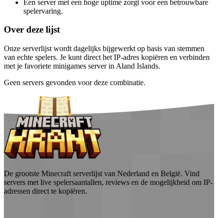
Een server met een hoge uptime zorgt voor een betrouwbare
spelervaring.
Over deze lijst
Onze serverlijst wordt dagelijks bijgewerkt op basis van stemmen
van echte spelers. Je kunt direct het IP-adres kopiëren en verbinden
met je favoriete minigames server in Aland Islands.
Geen servers gevonden voor deze combinatie.
De grootste Minecraft serverlijst van Nederland en België. Vind
servers met live spelersaantallen, reviews en de mogelijkheid om IP-
adressen direct te kopiëren.