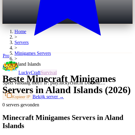
Home
>
Servers
>
Minigames
Servers
Pro
>
Aland Islands
LuckyCraft
Survival
Beste Minecraft Minigames
Speel vandaag mee!! IP: play.luckycraft.nl Discord:…
Servers in Aland Islands (2026)
Bekijk server →
Kopieer IP
0 servers gevonden
Minecraft Minigames Servers in Aland
Islands