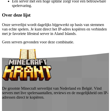
Een server met een hoge uptime zorgt voor een betrouwbare
spelervaring.
Over deze lijst
Onze serverlijst wordt dagelijks bijgewerkt op basis van stemmen
van echte spelers. Je kunt direct het IP-adres kopiëren en verbinden
met je favoriete lifesteal server in Aland Islands.
Geen servers gevonden voor deze combinatie.
De grootste Minecraft serverlijst van Nederland en België. Vind
servers met live spelersaantallen, reviews en de mogelijkheid om IP-
adressen direct te kopiëren.