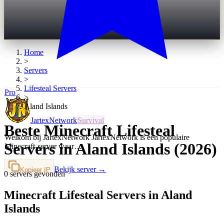
Home
>
Servers
>
Lifesteal
Servers
Pro
>
Aland Islands
JartexNetwork
Survival
Beste Minecraft Lifesteal
Welkom bij JartexNetwork JartexNetwork is een populaire
Servers in Aland Islands (2026)
Minecraft-server waar…
Bekijk server →
Kopieer IP
0 servers gevonden
Minecraft Lifesteal Servers in Aland
Islands