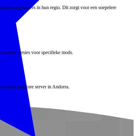
maken met servers in hun regio. Dit zorgt voor een soepelere
p oudere versies voor specifieke mods.
favoriete hardcore server in Andorra.