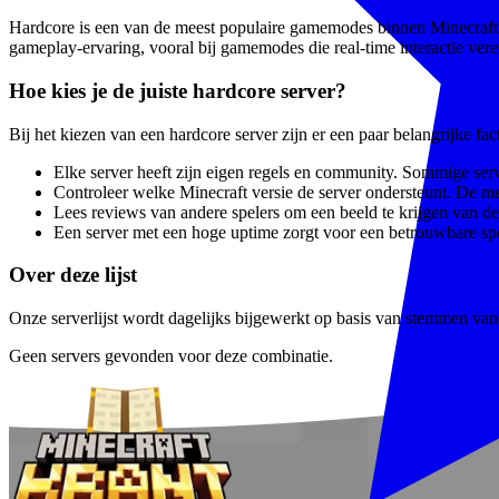
Hardcore is een van de meest populaire gamemodes binnen Minecraft. S
gameplay-ervaring, vooral bij gamemodes die real-time interactie vere
Hoe kies je de juiste hardcore server?
Bij het kiezen van een hardcore server zijn er een paar belangrijke f
Elke server heeft zijn eigen regels en community. Sommige serve
Controleer welke Minecraft versie de server ondersteunt. De m
Lees reviews van andere spelers om een beeld te krijgen van de 
Een server met een hoge uptime zorgt voor een betrouwbare spe
Over deze lijst
Onze serverlijst wordt dagelijks bijgewerkt op basis van stemmen van e
Geen servers gevonden voor deze combinatie.