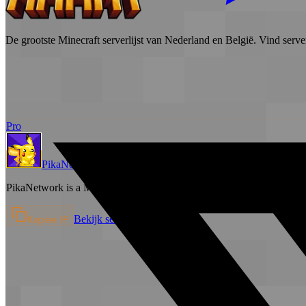
De grootste Minecraft serverlijst van Nederland en België. Vind serve
Pro
PikaNetwork
Survival
PikaNetwork is a Minecraft server! Our server's player base is interm
Bekijk server →
Kopieer IP