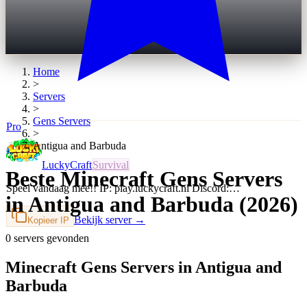
Home
>
Servers
>
Gens
Servers
Pro
>
Antigua and Barbuda
LuckyCraft
Survival
Beste Minecraft Gens Servers
Speel vandaag mee!! IP: play.luckycraft.nl Discord:…
in Antigua and Barbuda (2026)
Bekijk server →
Kopieer IP
0 servers gevonden
Minecraft Gens Servers in Antigua and
Barbuda