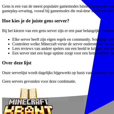
Gens is een van de meest populaire gamemodes binnen Minecraft. Spele
gameplay-ervaring, vooral bij gamemodes die real-time interactie vere
Hoe kies je de juiste gens server?
Bij het kiezen van een gens server zijn er een paar belangrijke facto
Elke server heeft zijn eigen regels en community. Sommige serve
Controleer welke Minecraft versie de server ondersteunt. De m
Lees reviews van andere spelers om een beeld te krijgen van de 
Een server met een hoge uptime zorgt voor een betrouwbare spe
Over deze lijst
Onze serverlijst wordt dagelijks bijgewerkt op basis van stemmen van e
Geen servers gevonden voor deze combinatie.