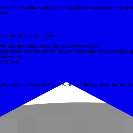
rs in Aland Islands profiteren van lage latentie wanneer ze verbinding
isen.
ren om rekening mee te houden:
rs zijn meer casual, terwijl andere competitiever zijn.
eeste servers ondersteunen de nieuwste versie, maar sommige draaien o
serversfeer.
lervaring.
chte spelers. Je kunt direct het IP-adres kopiëren en verbinden met je f