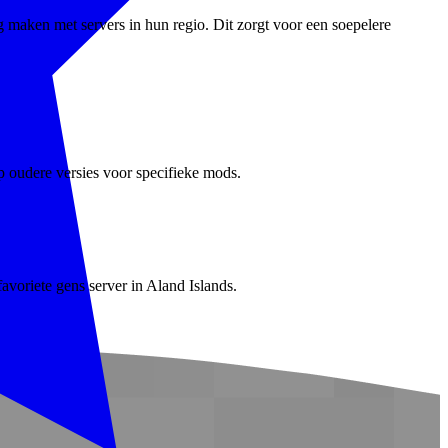
 maken met servers in hun regio. Dit zorgt voor een soepelere
p oudere versies voor specifieke mods.
avoriete gens server in Aland Islands.