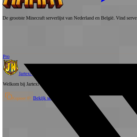
De grootste Minecraft serverlijst van Nederland en België. Vind serve
Pro
JartexNetwork
Survival
Welkom bij JartexNetwork JartexNetwork is een populaire Minecraf
Bekijk server →
Kopieer IP