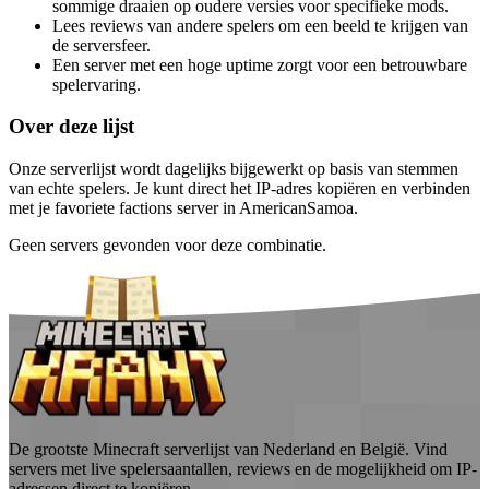
sommige draaien op oudere versies voor specifieke mods.
Lees reviews van andere spelers om een beeld te krijgen van
de serversfeer.
Een server met een hoge uptime zorgt voor een betrouwbare
spelervaring.
Over deze lijst
Onze serverlijst wordt dagelijks bijgewerkt op basis van stemmen
van echte spelers. Je kunt direct het IP-adres kopiëren en verbinden
met je favoriete factions server in AmericanSamoa.
Geen servers gevonden voor deze combinatie.
De grootste Minecraft serverlijst van Nederland en België. Vind
servers met live spelersaantallen, reviews en de mogelijkheid om IP-
adressen direct te kopiëren.