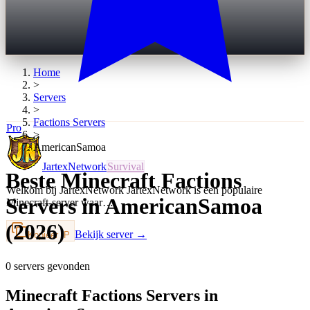
Home
>
Servers
>
Factions
Servers
Pro
>
AmericanSamoa
JartexNetwork
Survival
Beste Minecraft Factions
Welkom bij JartexNetwork JartexNetwork is een populaire
Servers in AmericanSamoa
Minecraft-server waar…
(2026)
Bekijk server →
Kopieer IP
0 servers gevonden
Minecraft Factions Servers in