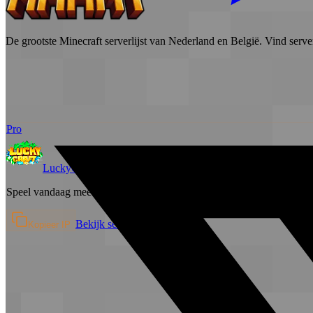
De grootste Minecraft serverlijst van Nederland en België. Vind serve
Pro
LuckyCraft
Survival
Speel vandaag mee!! IP: play.luckycraft.nl Discord:…
Bekijk server →
Kopieer IP