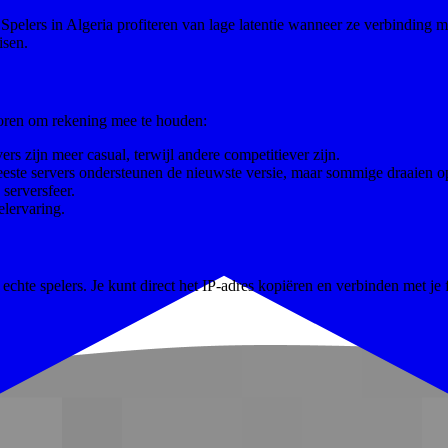
pelers in Algeria profiteren van lage latentie wanneer ze verbinding m
isen.
ctoren om rekening mee te houden:
rs zijn meer casual, terwijl andere competitiever zijn.
eeste servers ondersteunen de nieuwste versie, maar sommige draaien o
serversfeer.
lervaring.
chte spelers. Je kunt direct het IP-adres kopiëren en verbinden met je fa