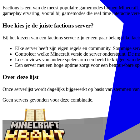
Factions is een van de meest populaire gamemodes binnen Minecraft. S
gameplay-ervaring, vooral bij gamemodes die real-time interactie vere
Hoe kies je de juiste factions server?
Bij het kiezen van een factions server zijn er een paar belangrijke fa
Elke server heeft zijn eigen regels en community. Sommige serve
Controleer welke Minecraft versie de server ondersteunt. De m
Lees reviews van andere spelers om een beeld te krijgen van de 
Een server met een hoge uptime zorgt voor een betrouwbare spe
Over deze lijst
Onze serverlijst wordt dagelijks bijgewerkt op basis van stemmen van e
Geen servers gevonden voor deze combinatie.