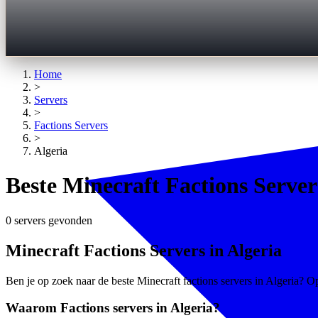
Home
>
Servers
>
Factions
Servers
>
Algeria
Beste Minecraft Factions Servers
0 servers gevonden
Minecraft Factions Servers in Algeria
Ben je op zoek naar de beste Minecraft factions servers in Algeria? Op 
Waarom Factions servers in Algeria?