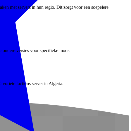
aken met servers in hun regio. Dit zorgt voor een soepelere
p oudere versies voor specifieke mods.
voriete factions server in Algeria.