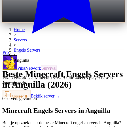
Home
>
Servers
>
Engels
Servers
Pro
>
Anguilla
PikaNetwork
Survival
Beste Minecraft Engels Servers
PikaNetwork is a Minecraft server! Our server's player base is
in Anguilla (2026)
intermittently…
Bekijk server →
Kopieer IP
0 servers gevonden
Minecraft Engels Servers in Anguilla
Ben je op zoek naar de beste Minecraft engels servers in Anguilla?