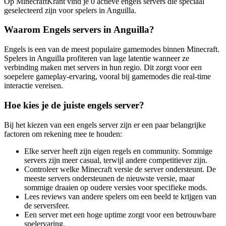
Op MinecraftKrant vind je 0 actieve engels servers die speciaal
geselecteerd zijn voor spelers in Anguilla.
Waarom Engels servers in Anguilla?
Engels is een van de meest populaire gamemodes binnen Minecraft.
Spelers in Anguilla profiteren van lage latentie wanneer ze
verbinding maken met servers in hun regio. Dit zorgt voor een
soepelere gameplay-ervaring, vooral bij gamemodes die real-time
interactie vereisen.
Hoe kies je de juiste engels server?
Bij het kiezen van een engels server zijn er een paar belangrijke
factoren om rekening mee te houden:
Elke server heeft zijn eigen regels en community. Sommige
servers zijn meer casual, terwijl andere competitiever zijn.
Controleer welke Minecraft versie de server ondersteunt. De
meeste servers ondersteunen de nieuwste versie, maar
sommige draaien op oudere versies voor specifieke mods.
Lees reviews van andere spelers om een beeld te krijgen van
de serversfeer.
Een server met een hoge uptime zorgt voor een betrouwbare
spelervaring.