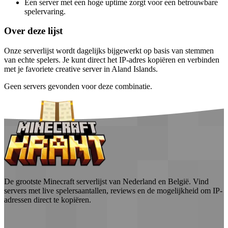
Een server met een hoge uptime zorgt voor een betrouwbare
spelervaring.
Over deze lijst
Onze serverlijst wordt dagelijks bijgewerkt op basis van stemmen
van echte spelers. Je kunt direct het IP-adres kopiëren en verbinden
met je favoriete creative server in Aland Islands.
Geen servers gevonden voor deze combinatie.
De grootste Minecraft serverlijst van Nederland en België. Vind
servers met live spelersaantallen, reviews en de mogelijkheid om IP-
adressen direct te kopiëren.