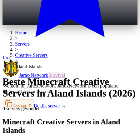
Home
>
Servers
>
Creative
Servers
Pro
>
Aland Islands
JartexNetwork
Survival
Beste Minecraft Creative
Welkom bij JartexNetwork JartexNetwork is een populaire
Servers in Aland Islands (2026)
Minecraft-server waar…
Bekijk server →
Kopieer IP
0 servers gevonden
Minecraft Creative Servers in Aland
Islands