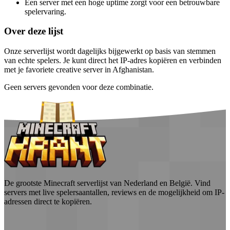
Een server met een hoge uptime zorgt voor een betrouwbare
spelervaring.
Over deze lijst
Onze serverlijst wordt dagelijks bijgewerkt op basis van stemmen
van echte spelers. Je kunt direct het IP-adres kopiëren en verbinden
met je favoriete creative server in Afghanistan.
Geen servers gevonden voor deze combinatie.
De grootste Minecraft serverlijst van Nederland en België. Vind
servers met live spelersaantallen, reviews en de mogelijkheid om IP-
adressen direct te kopiëren.