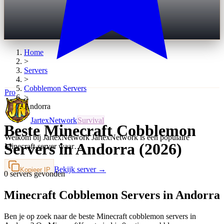
Home
>
Servers
>
Cobblemon
Servers
Pro
>
Andorra
JartexNetwork
Survival
Beste Minecraft Cobblemon
Welkom bij JartexNetwork JartexNetwork is een populaire
Servers in Andorra (2026)
Minecraft-server waar…
Bekijk server →
Kopieer IP
0 servers gevonden
Minecraft Cobblemon Servers in Andorra
Ben je op zoek naar de beste Minecraft cobblemon servers in