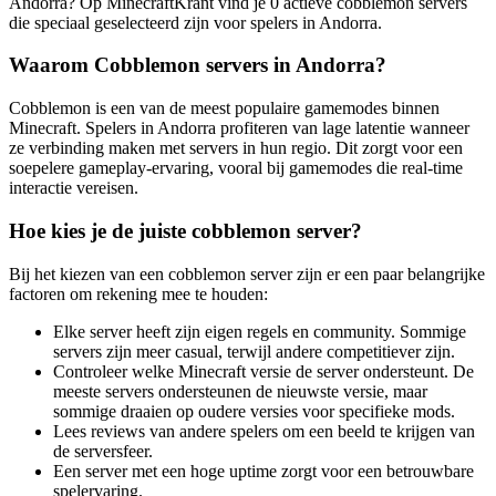
Andorra? Op MinecraftKrant vind je 0 actieve cobblemon servers
die speciaal geselecteerd zijn voor spelers in Andorra.
Waarom Cobblemon servers in Andorra?
Cobblemon is een van de meest populaire gamemodes binnen
Minecraft. Spelers in Andorra profiteren van lage latentie wanneer
ze verbinding maken met servers in hun regio. Dit zorgt voor een
soepelere gameplay-ervaring, vooral bij gamemodes die real-time
interactie vereisen.
Hoe kies je de juiste cobblemon server?
Bij het kiezen van een cobblemon server zijn er een paar belangrijke
factoren om rekening mee te houden:
Elke server heeft zijn eigen regels en community. Sommige
servers zijn meer casual, terwijl andere competitiever zijn.
Controleer welke Minecraft versie de server ondersteunt. De
meeste servers ondersteunen de nieuwste versie, maar
sommige draaien op oudere versies voor specifieke mods.
Lees reviews van andere spelers om een beeld te krijgen van
de serversfeer.
Een server met een hoge uptime zorgt voor een betrouwbare
spelervaring.