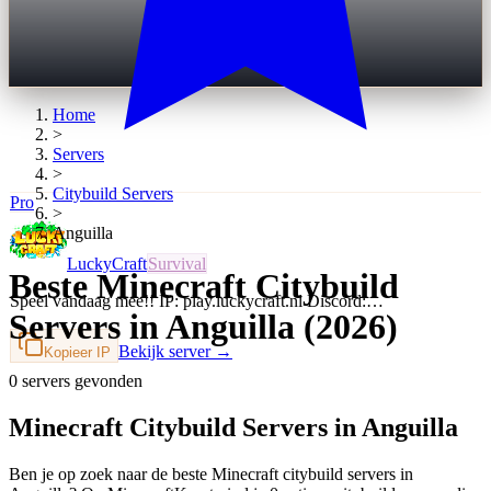
Home
>
Servers
>
Citybuild
Servers
Pro
>
Anguilla
LuckyCraft
Survival
Beste Minecraft Citybuild
Speel vandaag mee!! IP: play.luckycraft.nl Discord:…
Servers in Anguilla (2026)
Bekijk server →
Kopieer IP
0 servers gevonden
Minecraft Citybuild Servers in Anguilla
Ben je op zoek naar de beste Minecraft citybuild servers in