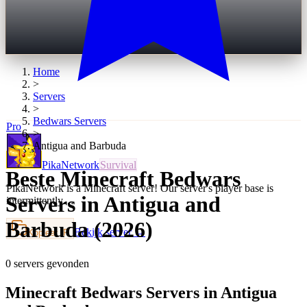
Home
>
Servers
>
Bedwars
Servers
Pro
>
Antigua and Barbuda
PikaNetwork
Survival
Beste Minecraft Bedwars
PikaNetwork is a Minecraft server! Our server's player base is
Servers in Antigua and
intermittently…
Barbuda (2026)
Bekijk server →
Kopieer IP
0 servers gevonden
Minecraft Bedwars Servers in Antigua