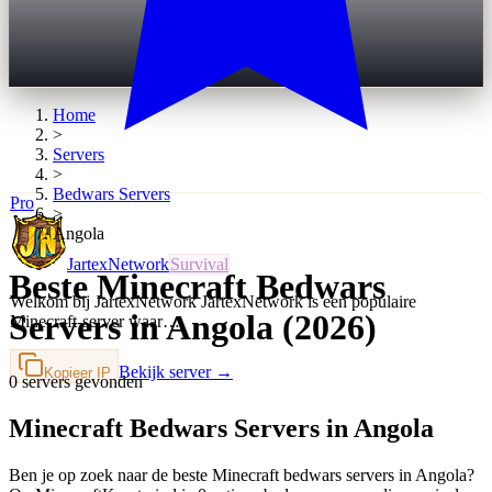
Home
>
Servers
>
Bedwars
Servers
Pro
>
Angola
JartexNetwork
Survival
Beste Minecraft Bedwars
Welkom bij JartexNetwork JartexNetwork is een populaire
Servers in Angola (2026)
Minecraft-server waar…
Bekijk server →
Kopieer IP
0 servers gevonden
Minecraft Bedwars Servers in Angola
Ben je op zoek naar de beste Minecraft bedwars servers in Angola?