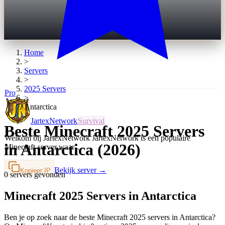
Home
>
Servers
>
2025
Servers
Pro
>
Antarctica
JartexNetwork
Survival
Beste Minecraft 2025 Servers
Welkom bij JartexNetwork JartexNetwork is een populaire
in Antarctica (2026)
Minecraft-server waar…
Bekijk server →
Kopieer IP
0 servers gevonden
Minecraft 2025 Servers in Antarctica
Ben je op zoek naar de beste Minecraft 2025 servers in Antarctica?