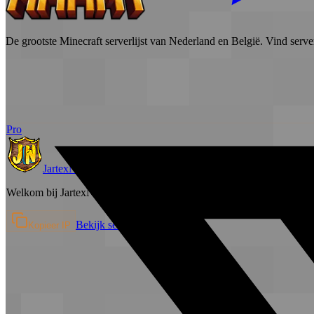
De grootste Minecraft serverlijst van Nederland en België. Vind serve
Pro
JartexNetwork
Survival
Welkom bij JartexNetwork JartexNetwork is een populaire Minecraf
Bekijk server →
Kopieer IP