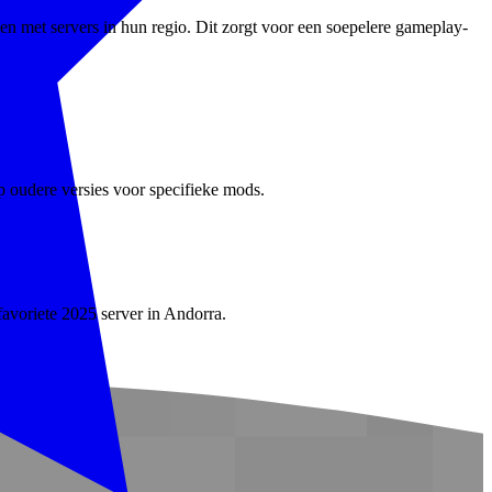
n met servers in hun regio. Dit zorgt voor een soepelere gameplay-
p oudere versies voor specifieke mods.
favoriete 2025 server in Andorra.