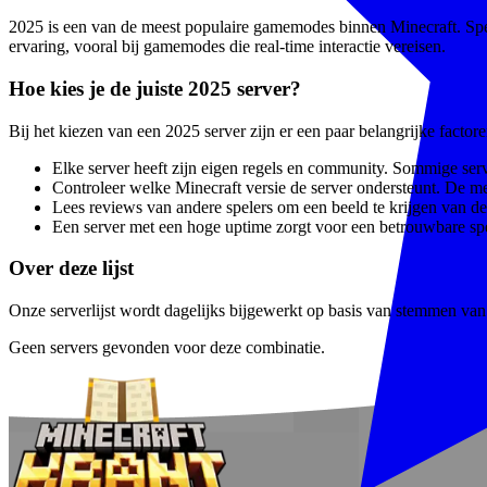
2025 is een van de meest populaire gamemodes binnen Minecraft. Spel
ervaring, vooral bij gamemodes die real-time interactie vereisen.
Hoe kies je de juiste 2025 server?
Bij het kiezen van een 2025 server zijn er een paar belangrijke facto
Elke server heeft zijn eigen regels en community. Sommige serve
Controleer welke Minecraft versie de server ondersteunt. De m
Lees reviews van andere spelers om een beeld te krijgen van de 
Een server met een hoge uptime zorgt voor een betrouwbare spe
Over deze lijst
Onze serverlijst wordt dagelijks bijgewerkt op basis van stemmen van 
Geen servers gevonden voor deze combinatie.