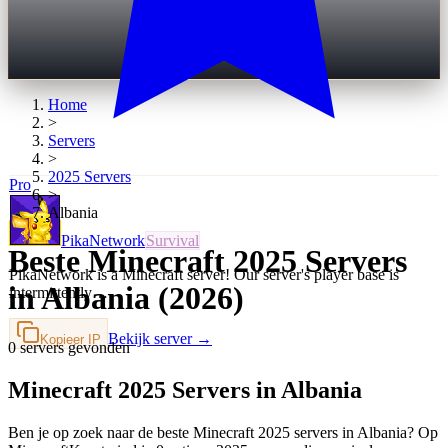
Home
>
Servers
>
2025
Servers
Pro
>
Albania
PikaNetwork
Survival
Beste Minecraft 2025 Servers
PikaNetwork is a Minecraft server! Our server's player base is
in Albania (2026)
intermittently…
Bekijk server →
Kopieer IP
0 servers gevonden
Minecraft 2025 Servers in Albania
Ben je op zoek naar de beste Minecraft 2025 servers in Albania? Op